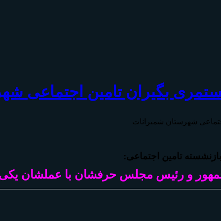
ستمری بگیران تامين اجتماعی شه
جتماعی شهرستان شمیرانات
ازنشسته تامین اجتماعی
:
هور و رئیس مجلس حرفشان با عملشان یکی 