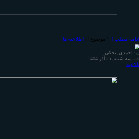
ادامه مطلب ] |
[ موضوع ] :
اطلاعیه ها
 : احمدی پنجکی
 : سه شنبه, 25 آذر 1404
لاعیه