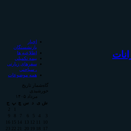
اخبار
بازنشستگان
انات
اطلاعیه ها
بیمه تکمیلی
سفرهای زیارتی
، سیاحتی
همه موضوعات
گاه‌شمار تاریخ
خورشیدی
مرداد ۱۴۰۵
ش
ی
د
س
چ
پ
ج
2
1
9
8
7
6
5
4
3
16
15
14
13
12
11
10
23
22
21
20
19
18
17