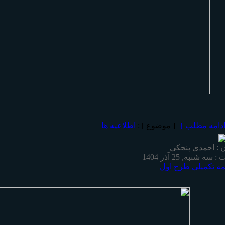
ادامه مطلب ] |
[ موضوع ] :
اطلاعیه ها
 : احمدی پنجکی
 : سه شنبه, 25 آذر 1404
مه تکمیلی طرح اول