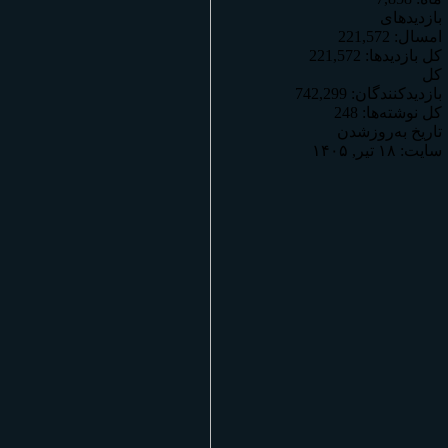
بازدیدهای
امسال:
221,572
کل بازدیدها:
221,572
کل
بازدیدکنند‌گان:
742,299
کل نوشته‌ها:
248
تاریخ به‌روزشدن
سایت:
۱۸ تیر, ۱۴۰۵