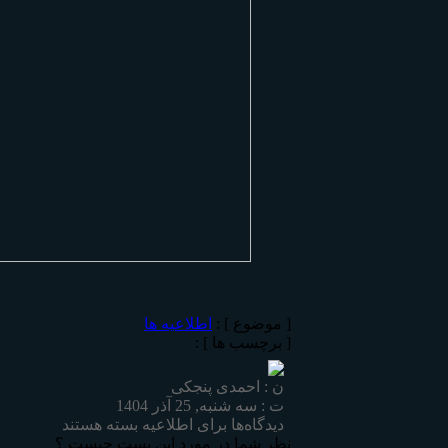
[ موضوع ] :
اطلاعیه ها
[ برچسب ها ] :
ن : احمدی پنجکی
ت : سه شنبه, 25 آذر 1404
دیدگاه‌ها
برای اطلاعیه
بسته هستند
نظر شما در مورد اين پست چيست ؟