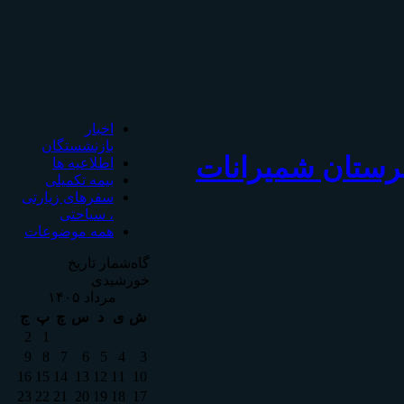
اخبار
بازنشستگان
هرستان شمیرانات
اطلاعیه ها
بیمه تکمیلی
سفرهای زیارتی
، سیاحتی
همه موضوعات
گاه‌شمار تاریخ
خورشیدی
مرداد ۱۴۰۵
ش
ی
د
س
چ
پ
ج
2
1
9
8
7
6
5
4
3
16
15
14
13
12
11
10
23
22
21
20
19
18
17