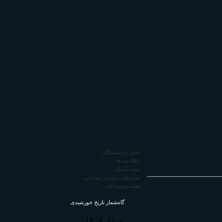
اخبار بازنشستگان
اطلاعیه ها
تامين اجتماعی
بیمه تکمیلی
سفرهای زیارتی ، سیاحتی
همه موضوعات
رستان شمیرانات
گاه‌شمار تاریخ خورشیدی
مرداد ۱۴۰۵