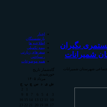
اخبار
بازنشستگان
ستمری بگیران
اطلاعیه ها
بیمه تکمیلی
ان شمیرانات
سفرهای زیارتی
، سیاحتی
همه موضوعات
اجتماعی شهرستان شمیرانات
گاه‌شمار تاریخ
خورشیدی
مرداد ۱۴۰۵
ش
ی
د
س
چ
پ
ج
2
1
9
8
7
6
5
4
3
16
15
14
13
12
11
10
23
22
21
20
19
18
17