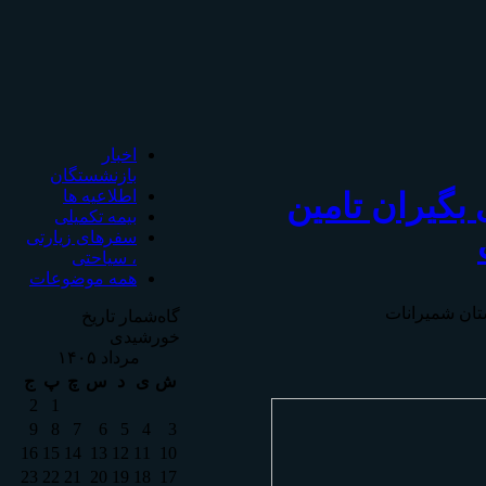
اخبار
بازنشستگان
بگیران تامين
اطلاعیه ها
بیمه تکمیلی
سفرهای زیارتی
، سیاحتی
همه موضوعات
تان شمیرانات
گاه‌شمار تاریخ
خورشیدی
مرداد ۱۴۰۵
ش
ی
د
س
چ
پ
ج
2
1
9
8
7
6
5
4
3
16
15
14
13
12
11
10
23
22
21
20
19
18
17