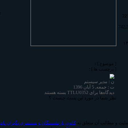
ب
22
742,
[ موضوع ] :
[ برچسب ها ] :
ن : مدیر سیستم
ت : جمعه, 5 آبان 1396
دیدگاه‌ها
برای TTLU0352
بسته هستند
نظر شما در مورد اين پست چيست ؟
ايت و مطالب آن متعلق به
كانون بازنشستگان و مستمری بگیران تا