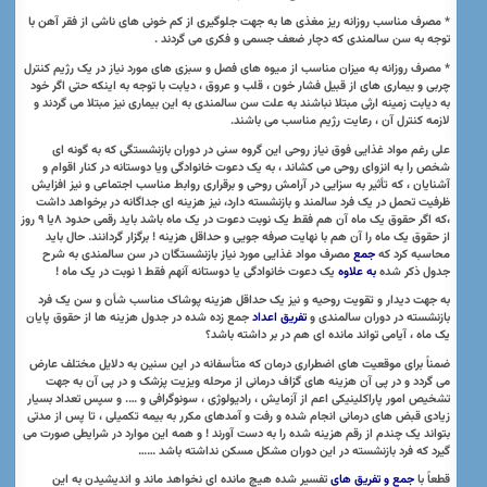
* مصرف مناسب روزانه ریز مغذی ها به جهت جلوگیری از کم خونی های ناشی از فقر آهن با
توجه به سن سالمندی که دچار ضعف جسمی و فکری می گردند .
* مصرف روزانه به میزان مناسب از میوه های فصل و سبزی های مورد نیاز در یک رژیم کنترل
چربی و بیماری های از قبیل فشار خون ، قلب و عروق ، دیابت با توجه به اینکه حتی اگر خود
به دیابت زمینه ارثی مبتلا نباشند به علت سن سالمندی به این بیماری نیز مبتلا می گردند و
لازمه کنترل آن ، رعایت رژیم مناسب می باشند.
علی رغم مواد غذایی فوق نیاز روحی این گروه سنی در دوران بازنشستگی که به گونه ای
شخص را به انزوای روحی می کشاند ، به یک دعوت خانوادگی
ویا
دوستانه در کنار اقوام و
آشنایان ، که تأثیر به سزایی در آرامش روحی و برقراری روابط مناسب اجتماعی و نیز افزایش
ظرفیت تحمل در یک فرد سالمند و بازنشسته دارد، نیز هزینه ای جداگانه در برخواهد داشت
،که اگر حقوق یک ماه آن هم فقط یک نوبت دعوت در یک ماه باشد باید رقمی حدود
۸
یا
۹
روز
از حقوق یک ماه را آن هم با نهایت صرفه جویی و حداقل هزینه ! برگزار گردانند. حال باید
محاسبه کرد که
جمع
مصرف مواد غذایی مورد نیاز بازنشستگان در سن سالمندی به شرح
جدول ذکر شده
به علاوه
یک دعوت خانوادگی یا دوستانه آنهم فقط
۱
نوبت در یک ماه !
به جهت دیدار و تقویت روحیه و نیز یک حداقل هزینه پوشاک مناسب شأن و سن یک فرد
بازنشسته در دوران سالمندی و
تفریق اعداد
جمع زده شده در جدول هزینه ها از حقوق پایان
یک ماه ، آیامی تواند مانده ای هم در بر داشته باشد؟
ضمناً برای موقعیت های اضطراری درمان که متأسفانه در این سنین به دلایل مختلف عارض
می گردد و در پی آن هزینه های گزاف درمانی از مرحله ویزیت پزشک و در پی آن به جهت
تشخیص امور پاراکلینیکی اعم از آزمایش ، رادیولوژی ، سونوگرافی و …. و سپس تعداد بسیار
زیادی قبض های درمانی انجام شده و رفت و آمدهای مکرر به بیمه تکمیلی ، تا پس از مدتی
بتواند یک چندم از رقم هزینه شده را به دست آورند ! و همه این موارد در شرایطی صورت می
گیرد که فرد بازنشسته در این دوران مشکل مسکن نداشته باشد ……
قطعاً
با
جمع و تفریق های
تفسیر شده هیچ مانده ای نخواهد ماند و اندیشیدن به این