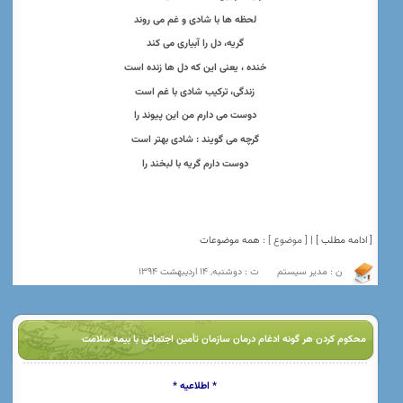
لحظه ها با شادی و غم می روند
گریه، دل را آبیاری می کند
خنده ، یعنی این که دل ها زنده است
زندگی، ترکیب شادی با غم است
دوست می دارم من این پیوند را
گرچه می گویند : شادی بهتر است
دوست دارم گریه با لبخند را
[ ادامه مطلب ] |
[ موضوع ] :
همه موضوعات
ن : مدیر سیستم
ت : دوشنبه, 14 اردیبهشت 1394
محکوم کردن هر گونه ادغام درمان سازمان تأمین اجتماعی با بیمه سلامت
* اطلاعیه *