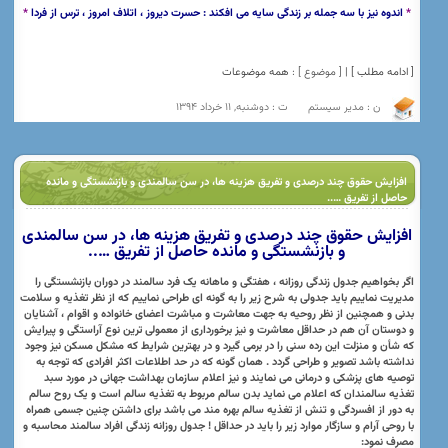
*
اندوه نیز با سه جمله بر زندگی سایه می افکند : حسرت دیروز ، اتلاف امروز ، ترس از فردا
*
[ ادامه مطلب ] |
[ موضوع ] :
همه موضوعات
ن : مدیر سیستم
ت : دوشنبه, 11 خرداد 1394
افزایش حقوق چند درصدی و تفریق هزینه ها، در سن سالمندی و بازنشستگی و مانده
حاصل از تفریق …..
افزایش حقوق چند درصدی و تفریق هزینه ها، در سن سالمندی
و بازنشستگی و مانده حاصل از تفریق …..
اگر بخواهیم جدول زندگی روزانه ، هفتگی و ماهانه یک فرد سالمند در دوران بازنشستگی را
مدیریت نماییم باید جدولی به شرح زیر را به گونه ای طراحی نماییم
که
از نظر تغذیه و سلامت
بدنی و همچنین از نظر روحیه به جهت معاشرت و مباشرت اعضای خانواده و اقوام ، آشنایان
و دوستان آن هم در حداقل معاشرت و نیز برخورداری از معمولی ترین نوع آراستگی و پیرایش
که شأن و منزلت این رده سنی را در برمی گیرد و در بهترین شرایط که مشکل مسکن نیز وجود
نداشته باشد تصویر و طراحی گردد . همان گونه که در حد اطلاعات اکثر افرادی که توجه به
توصیه های پزشکی و درمانی می نمایند و نیز اعلام سازمان بهداشت جهانی در مورد سبد
تغذیه سالمندان که اعلام می نماید بدن سالم مربوط به تغذیه سالم است و یک روح سالم
به دور از افسردگی و تنش از تغذیه سالم بهره مند می باشد برای داشتن چنین جسمی همراه
با روحی آرام و سازگار موارد زیر را باید در حداقل ! جدول روزانه زندگی افراد سالمند محاسبه و
مصرف نمود: