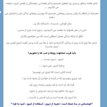
تمام هفته منتظر رسیدن روز تعطیل هستیم و آخر هفته بی حوصلگی را تقصیر غروب جمعه
می گذاریم ….
همیشه در انتظار به پایان رسیدن روزهایی هستیم که بهترین روزهای زندگی مان را تشکیل می
دهند
مثل کودکی ، مدرسه ، دانشگاه ،کار و….
حتی در سفر همواره به مقصد می اندیشیم ، بدون لذت بردن از مسیر !
غافل از اینکه زندگی همان لحظاتی است که می خواهیم بگذرند
خیلی ها برای لذت بردن از زندگی، گذشته ی خود را رها می کنند و می گویند امروز اولین روز
ازعمر ماست!
باید فریب مشابهت روزها و شب ها را نخوریم !
امروز ، دیروز نیست ….
و فردا امروز نمی شود ….
آینده کتابی است که امروز می نویسیم!
باید چیزی بنویسیم که در آینده از خواندن آن بشود لذت برد ؛
فردا یک راز است و باید برایش برنامه ریزی کرد
دیروز یک خاطره بوده و باید حسرتش را نخورد
اما امروز یک هدیه است و باید قدرش را دانست …
*
خوشبختی در سه جمله است : تجربه از دیروز ، استفاده از امروز ، امید به فردا
*