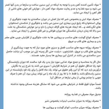
* مواد تأمین کننده آهن بدن با توجه به اینکه در این سنین ساخت و سازها در بدن آنها کمتر
می شود و سوء تغذیه و عدم رعایت مصرف مواد آهن دار ، عوارض کم خونی های ناشی از
فقر آهن را ایجاد می نماید.
* مصرف مواد لبنی و بخصوص شیر که نیاز اصلی در دوران سالمندی به جهت جلوگیری از
پوکی استخوان،که رایج ترین بیماری این سنین می باشد و جلوگیری از شکستن استخوان
های لگن،کتف و….که ایجاد هزینه های گزاف درمان را دارد و نیز عوارض شکستگی به علت
سن بالا که زمان درمان شکستگی ها دوران طولانی و غیر قابل تحملی را ایجاد می نماید .
* مصرف انواع گوشت های مناسب و پروتئین ها به علت جلوگیری از افزایش چربی های مضر
بدن و بیماری های قلب و عروق
* مصرف روزانه میوه های مناسب فصل و سبزی های مورد نیاز که به جهت پیشگیری از
بیماری های قلب و عروق ، فشارخون ، دیابت، حتی اگر زمینه ارثی نیز موجب آن نباشد حاصل
سن سالمندی می باشد در کنترل این بیماری ها بسیار مفید هستند .
حال اگر به محاسبه و جمع مواد غذایی مورد نیاز بدن یک فرد سالمند که دوران بازنشستگی
خود رابا حداقل حقوق آن هم در شرایط افزایش ! سپری می کنند به شرح زیر به نگارش
درآوریم باید دید که آیا این رقم حقوق می تواند یک ماه کامل را برای یک فرد بازنشسته در این
سنین پاسخگو باشد یا فقط
۱۰
یا
۱۵
روز از یک ماه را می تواند پیش ببرد، آن هم با صرف
جویی یا چشم پوشی از برخی نیازها در حداقل آن!
ضمناً موارد فوق فقط در شرایطی مقدور می شود که مشکل هزینه مسکن وجود نداشته
باشد.
جدول مواد مصرفی در تغذیه روزانه:
* مصرف روزانه به میزان مناسب لبنیات بخصوص شیر
* مصرف روزانه میزان مناسب انواع گوشت و پروتئین ها