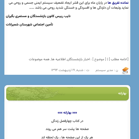
نمانده
تفریق ها
در پایان ماه برای این قشر ایجاد تضعیف سیستم ایمنی جسمی و روحی می
نماید وتبعات آن دلزدگی ها و افسردگی و خستگی شدید روحی می باشد ……
نایب رییس کانون بازنشستگان و مستمری بگیران
تأمین اجتماعی شهرستان شمیرانات
[ ادامه مطلب ] |
[ موضوع ] :
اخبار بازنشستگان
,
اطلاعیه ها
,
همه موضوعات
ن : مدیر سیستم
ت : شنبه, 19 اردیبهشت 1394
بهارانه
««« بهارانه »»»
در کتاب چهارفصل زندگی
صفحه ها پشت سر هم می روند
هر یک از این صفحه ها ، یک لحظه اند