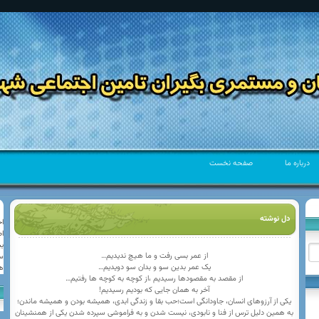
درباره ما
صفحه نخست
دل نوشته
ا
ا
كانون بازنشستگان و مستمری بگیران تامين اجتماعی
ب
شهرستان شمیرانات
از عمر بسی رفت و ما هیچ ندیدیم…
س
یک عمر بدین سو و بدان سو دویدیم…
ه
كانون بازنشستگان و مستمری بگیران تامين اجتماعی شهرستان شمیرانات
از مقصد به مقصودها رسیدیم ،از کوچه به کوچه ها رفتیم…
آخر به همان جایی که بودیم رسیدیم!
یکی از آرزوهای انسان، جاودانگی است؛حب بقا و زندگی ابدی، همیشه بودن و همیشه ماندن؛
به همین دلیل ترس از فنا و نابودی، نیست شدن و به فراموشی سپرده شدن یکی از همنشینان