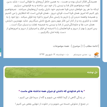
همیشگی افکار انسان بوده و هست ، به همین خاطر آرزوهای ما طولانی است ؛ شاید بدین
گونه میخواهیم فکر فنا و نیستی را از خود دور ساخته و به فراموشی سپاریم.
اینکه ما هر روز خواهان دیدن فردا هستیم، خود دلیلی برامید آرزوهایمان میباشد . نمیخواهیم
باور کنیم که امروز همان فردا است، فردای دیروز ، همان فردایی است که انتظارش را می کشیم
و همیشه واهمه ندیدن آن را داریم به راستی مگر امروز با فردا چه فرقی میکند ، چرا خود را به
غفلت و ناباوری زده و از کنار این فکر مهم بدون هیچ تاملی میگذریم. شاید مهمترین دلیلش
همان حب بقا و جاودانگی؛ترس از فنا و نیستی به ضمیمه غفلت و نسیان مرگ است….
پس امروز را بهتر از دیروز و فرداهایمان را با اندیشه ای فراتر و امیدوارتر از دیروز و امروزهای از
دست رفته امان بگذرانیم…..
[ ادامه مطلب ] |
[ موضوع ] :
همه موضوعات
ن : مدیر سیستم
ت : دوشنبه, 16 شهریور 1394
دل نوشته
*
به نام خداوندی که داشتن او جبران همه نداشته های ماست
*
در زندگی گاهی از گرما کلافه می شویم و گاه از سرما فرار می کنیم ؛
در جمع از شلوغی خسته می شویم و در خلوت از تنهایی بغض می کنیم !