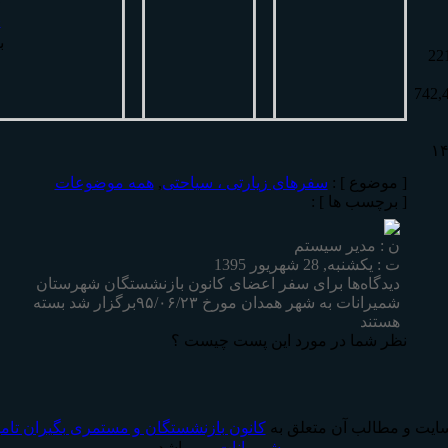
«
ب
22
742,
[ موضوع ] :
سفرهای زیارتی ، سیاحتی
,
همه موضوعات
[ برچسب ها ] :
ن : مدیر سیستم
ت : یکشنبه, 28 شهریور 1395
دیدگاه‌ها
برای سفر اعضای کانون بازنشستگان شهرستان
شمیرانات به شهر همدان مورخ ۹۵/۰۶/۲۳برگزار شد
بسته
هستند
نظر شما در مورد اين پست چيست ؟
ايت و مطالب آن متعلق به
كانون بازنشستگان و مستمری بگیران تا
شمیرانات
مي باشد.