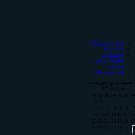
اخبار بازنشستگان
اطلاعیه ها
بیمه تکمیلی
سفرهای زیارتی ،
سیاحتی
همه موضوعات
اه‌شمار تاریخ خورشیدی
مرداد ۱۴۰۵
ی
د
س
چ
پ
ج
2
1
9
8
7
6
5
4
16
15
14
13
12
11
1
23
22
21
20
19
18
1
30
29
28
27
26
25
2
3