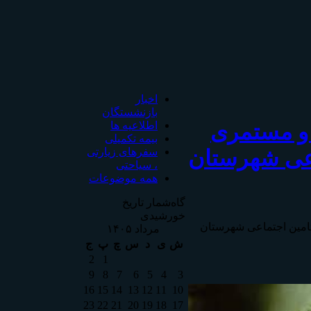
اخبار
بازنشستگان
 و مستمری
اطلاعیه ها
بیمه تکمیلی
اعی شهرستان
سفرهای زیارتی
، سیاحتی
همه موضوعات
گاه‌شمار تاریخ
خورشیدی
تامين اجتماعی شهرستان
مرداد ۱۴۰۵
ش
ی
د
س
چ
پ
ج
2
1
9
8
7
6
5
4
3
16
15
14
13
12
11
10
23
22
21
20
19
18
17