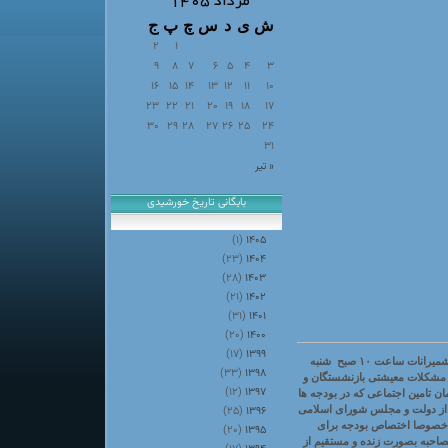
مرداد ۱۴۰۵
ش
ی
د
س
چ
پ
ج
2
1
9
8
7
6
5
4
3
16
15
14
13
12
11
10
23
22
21
20
19
18
17
30
29
28
27
26
25
24
31
« تیر
بایگانی تاریخ خورشیدی
(۱)
۱۴۰۵
(۲۳)
۱۴۰۴
(۲۸)
۱۴۰۳
(۲۱)
۱۴۰۲
(۳۱)
۱۴۰۱
(۲۰)
۱۴۰۰
(۱۷)
۱۳۹۹
رئیس کانون بازنشستگان و مستمری بگیران شهرستان شمیرانات ساعت ۱۰ صبح شنبه
(۳۳)
۱۳۹۸
در مورد مشکلات معیشتی بازنشستگان و
(۱۲)
۱۳۹۷
۹۷ دولت در مورد سازمان تامین اجتماعی که در بودجه ها
(۲۵)
۱۳۹۶
ت از دولت و مجلس شورای اسلامی
 و خصوصا اختصاص بودجه برای
(۲۰)
۱۳۹۵
احبه بصورت زنده و مستقیم از