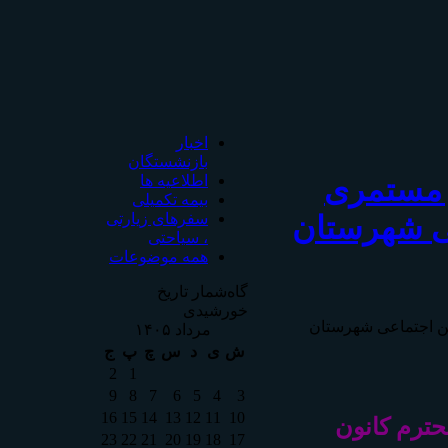
اخبار
بازنشستگان
 مستمری
اطلاعیه ها
بیمه تکمیلی
عی شهرستان
سفرهای زیارتی
، سیاحتی
همه موضوعات
گاه‌شمار تاریخ
خورشیدی
ين اجتماعی شهرستان
مرداد ۱۴۰۵
ش
ی
د
س
چ
پ
ج
2
1
9
8
7
6
5
4
3
16
15
14
13
12
11
10
حترم کانون
23
22
21
20
19
18
17