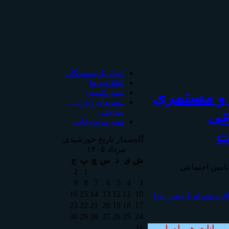
اخبار بازنشستگان
اطلاعیه ها
 و مستمری
بیمه تکمیلی
سفرهای زیارتی ،
عی
سیاحتی
همه موضوعات
ت
گاه‌شمار تاریخ خورشیدی
مرداد ۱۴۰۵
ش
ی
د
س
چ
پ
ج
امين اجتماعی
2
1
9
8
7
6
5
4
3
16
15
14
13
12
11
10
ت همراه با جشن یلدا
23
22
21
20
19
18
17
30
29
28
27
26
25
24
31
رانات همراه با