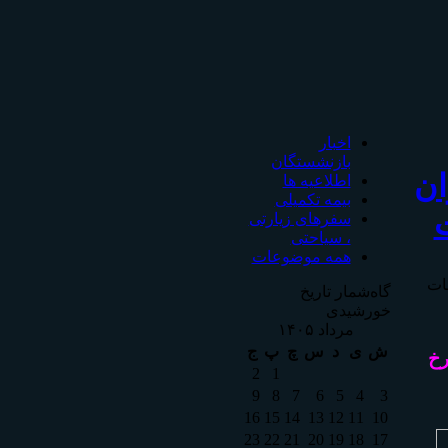
اخبار
بازنشستگان
ان
اطلاعیه ها
بیمه تکمیلی
سفرهای زیارتی
، سیاحتی
همه موضوعات
ات
گاه‌شمار تاریخ
خورشیدی
مرداد ۱۴۰۵
ش
ی
د
س
چ
پ
ج
رخ
2
1
9
8
7
6
5
4
3
16
15
14
13
12
11
10
23
22
21
20
19
18
17