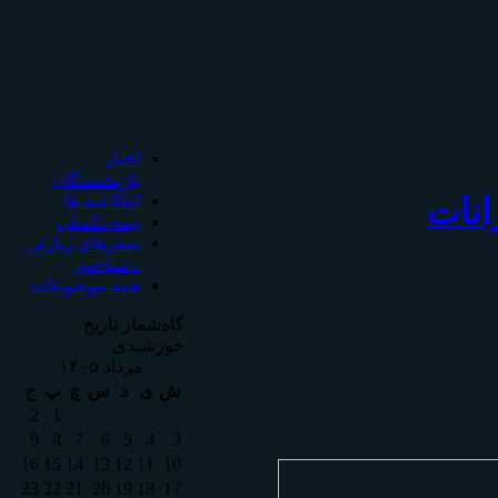
اخبار
بازنشستگان
انات
اطلاعیه ها
بیمه تکمیلی
سفرهای زیارتی
، سیاحتی
همه موضوعات
گاه‌شمار تاریخ
خورشیدی
مرداد ۱۴۰۵
ش
ی
د
س
چ
پ
ج
2
1
9
8
7
6
5
4
3
16
15
14
13
12
11
10
23
22
21
20
19
18
17