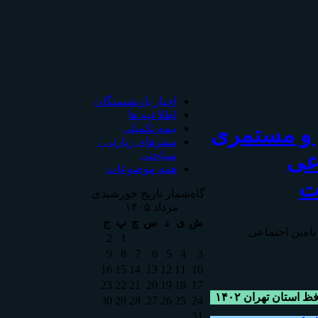
اخبار بازنشستگان
اطلاعیه ها
 و مستمری
بیمه تکمیلی
سفرهای زیارتی ،
اعی
سیاحتی
همه موضوعات
ت
گاه‌شمار تاریخ خورشیدی
مرداد ۱۴۰۵
ش
ی
د
س
چ
پ
ج
تامين اجتماعی
2
1
9
8
7
6
5
4
3
16
15
14
13
12
11
10
23
22
21
20
19
18
17
استان تهران ۱۴۰۲
30
29
28
27
26
25
24
31