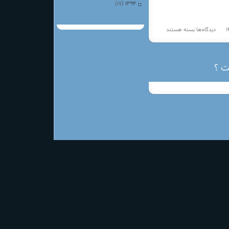
(۱۷)
۱۳۹۴
برای
دیدگاه‌ها
بسته هستند
کاندیدای
مورد
حمایت
کانون
ت ؟
جهت
مجلس
شورای
اسلامی