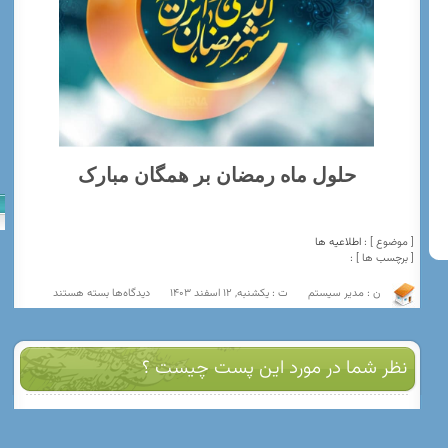
حلول ماه رمضان بر همگان مبارک
[ موضوع ] :
اطلاعیه ها
[ برچسب ها ] :
برای
ن : مدیر سیستم
ت : یکشنبه, 12 اسفند 1403
دیدگاه‌ها
بسته هستند
رمضان
مبارک
نظر شما در مورد اين پست چيست ؟