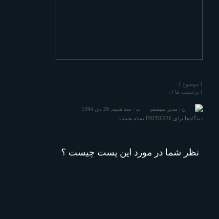
[ موضوع ] :
[ برچسب ها ] :
ن : مدیر سیستم
ت : سه شنبه, 29 دی 1394
دیدگاه‌ها
برای DSCN0220
بسته هستند
نظر شما در مورد اين پست چيست ؟