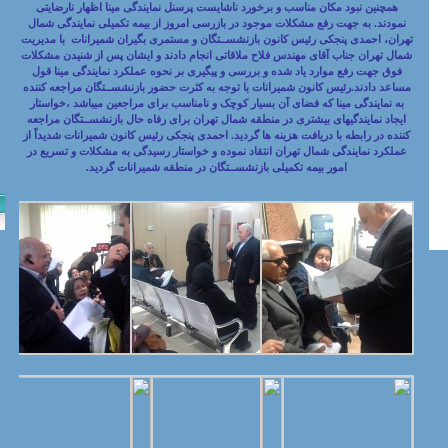
همچنین نبود مکان مناسب و برخورد ناشایست پرسنل نمایندگی مینا اظهار نارضایتی
نمودند. به جهت رفع مشکلات موجود در بازرسی امروز از بیمه تکمیلی نمایندگی شمال
تهران، احمدی پنجکی رئیس کانون بازنشســتگان و مستمری بگیران شمیرانات با مدیریت
شمال تهران جناب آقای مهندس فلاح ملاقاتی انجام دادند و ایشان پس از شنیدن مشکلات
فوق جهت رفع موارد یاد شده و بررسی و پیگیری بر نحوه عملکرد نمایندگی مینا قول
مساعد دادند.رئیس کانون شمیرانات با توجه به کثرت حضور بازنشســتگان مراجعه کننده
به نمایندگی مینا که فضای آن بسیار کوچک و نامناسب برای مراجعین میباشد ،خواستار
ایجاد نمایندگیهای بیشتری در منطقه شمال تهران برای رفاه حال بازنشســتگان مراجعه
کننده در رابطه با دریافت هزینه ها گردید. احمدی پنجکی رئیس کانون شمیرانات شدیداً از
عملکرد نمایندگی شمال تهران انتقاد نموده و خواستار رسیدگی به مشکلات و تسریع در
امور بیمه تکمیلی بازنشســتگان در منطقه شمیرانات گردید.