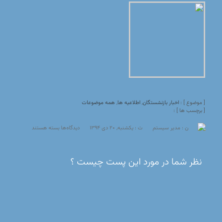
[ موضوع ] :
اخبار بازنشستگان
,
اطلاعیه ها
,
همه موضوعات
[ برچسب ها ] :
برای
ن : مدیر سیستم
ت : یکشنبه, 20 دی 1394
دیدگاه‌ها
بسته هستند
بازدید
از
نمایندگیهای
نظر شما در مورد اين پست چيست ؟
بیمه
آتیه
سازان
حافظ